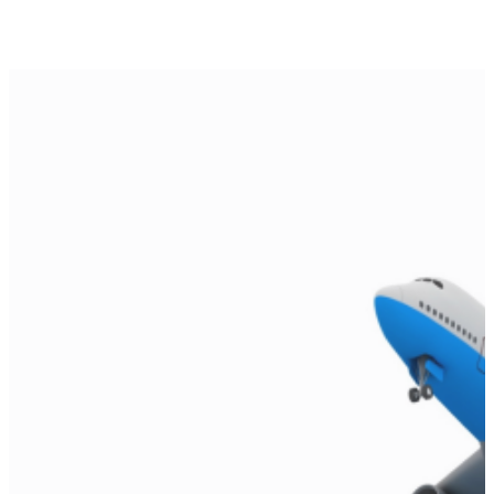
رفتن
به
محتوا